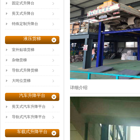
固定式升降台
剪叉式升降台
特殊定制升降台
液压货梯
室外贴墙货梯
杂物货梯
导轨式升降货梯
大吨位货梯
详细介绍
汽车升降平台
剪叉式汽车升降平台
导轨式汽车升降平台
车载式升降平台