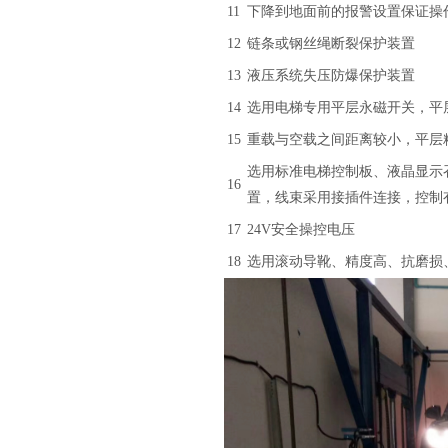
11
下降到地面前的报警设置保证操
12
链条或钢丝绳断裂保护装置
13
液压系统失压防爆保护装置
14
选用电梯专用平层永磁开关，平
15
重载与空载之间距离较小，平层
选用标准电梯控制板、液晶显示
16
置，线束采用接插件连接，控制
17
24V安全操控电压
18
选用滚动导靴、精度高、抗磨损