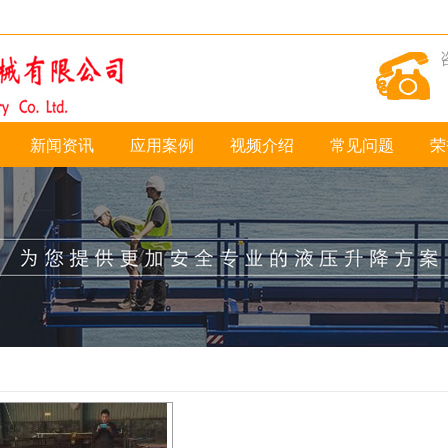
新闻资讯
应用案例
视频介绍
常见问题
荣