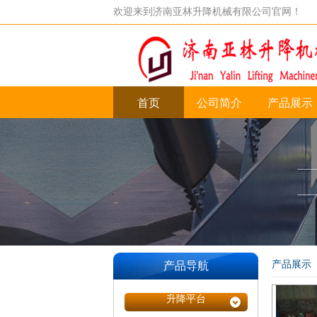
欢迎来到济南亚林升降机械有限公司官网！
首页
公司简介
产品展示
产品展示
产品导航
升降平台