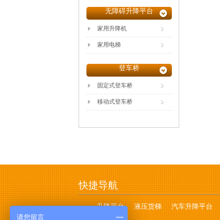
无障碍升降平台
家用升降机
家用电梯
登车桥
固定式登车桥
移动式登车桥
快捷导航
升降平台
液压货梯
汽车升降平台
请您留言