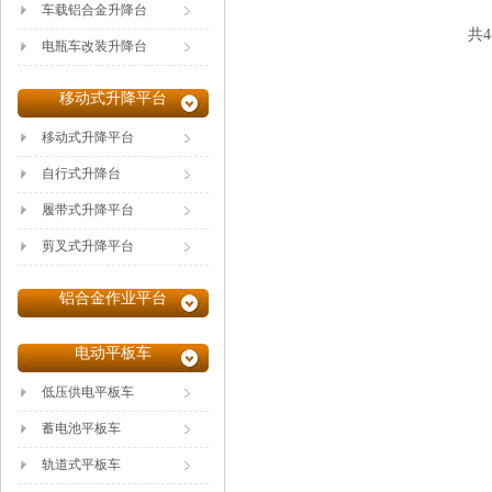
车载铝合金升降台
共4
电瓶车改装升降台
移动式升降平台
移动式升降平台
自行式升降台
履带式升降平台
剪叉式升降平台
铝合金作业平台
电动平板车
低压供电平板车
蓄电池平板车
轨道式平板车