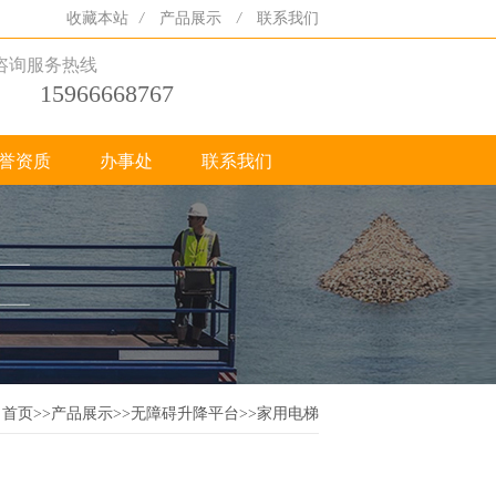
收藏本站
/
产品展示
/
联系我们
咨询服务热线
15966668767
誉资质
办事处
联系我们
首页
>>
产品展示
>>
无障碍升降平台
>>
家用电梯