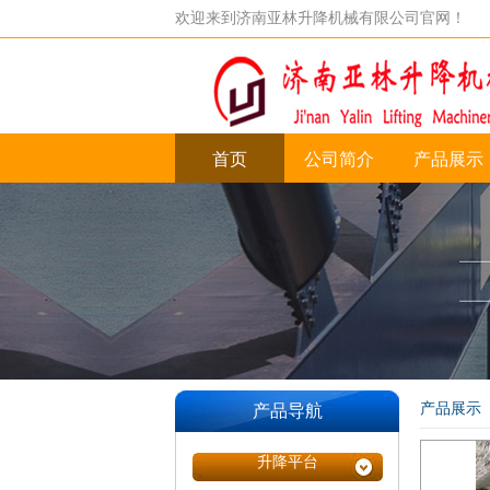
欢迎来到济南亚林升降机械有限公司官网！
首页
公司简介
产品展示
产品展示
产品导航
升降平台