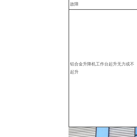
故障
铝合金升降机工作台起升无力或不
起升