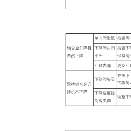
单向阀泄流
检查阀
铝合金升降机
下降阀封闭
检查下
自然下降
不严
保持清
油缸内漏
更换油
在按下
下降阀失灵
下降阀
双柱铝合金升
降机不下降
下降速度控
调整下
制阀失调