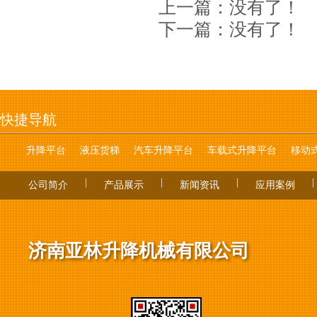
上一篇：没有了！
下一篇：没有了！
快捷导航
升降平台
液压货梯
汽车升降平台
车载式升降平台
移动
|
|
|
|
公司简介
产品展示
新闻资讯
应用案例
济南亚林升降机械有限公司