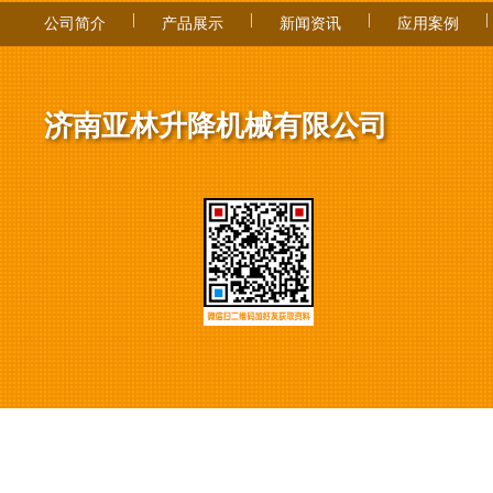
|
|
|
|
公司简介
产品展示
新闻资讯
应用案例
济南亚林升降机械有限公司