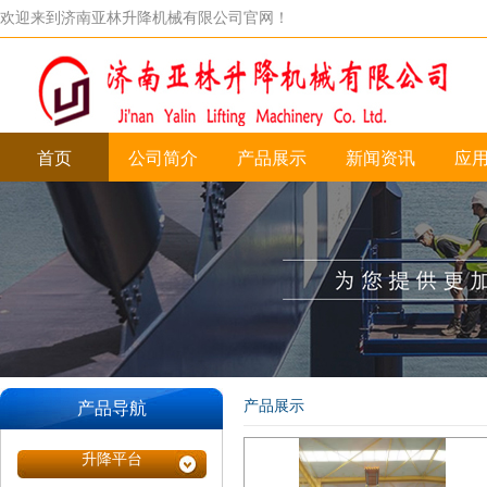
欢迎来到济南亚林升降机械有限公司官网！
首页
公司简介
产品展示
新闻资讯
应
产品展示
产品导航
升降平台