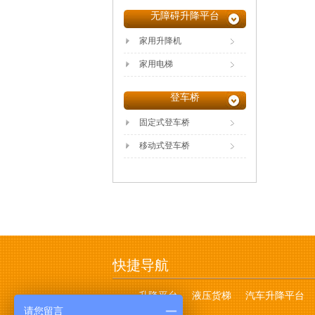
无障碍升降平台
家用升降机
家用电梯
登车桥
固定式登车桥
移动式登车桥
快捷导航
升降平台
液压货梯
汽车升降平台
请您留言