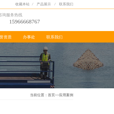
收藏本站
/
产品展示
/
联系我们
咨询服务热线
15966668767
誉资质
办事处
联系我们
当前位置：
首页
>>
应用案例