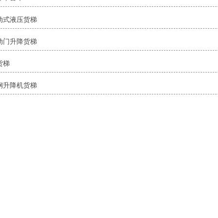
动式液压货梯
动门升降货梯
货梯
钢升降机货梯